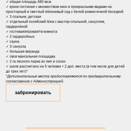
✓ общая площадь 480 кв.м.
✓ кухня-гостиная с множеством окон и прекрасными видами на
просторный и светлый яблоневый сад с белой романтичной беседкой
✓ 3 спальни, детская
✓ отдельный хозяйский блок с мастер-спальней, санузлом,
гардеробной
✓ гостевая/игровая/тв комната
✓ 2 гардеробных
✓ сауна
✓ 3 санузла
✓ большая веранда
✓ своя мангальная площадка
✓ 2 га лесного парка из лип и сосен
✓ шале рассчитано на 5 человек + 2 доп. места (в том числе для детей
до трех лет)*
*Дополнительные места предоставляются по предварительному
согласованию с Администрацией.
забронировать
_________________