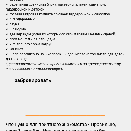
✓ отдельный хозяйский блок с мастер- спальней, санузлом,
гардеробной и детской.
✓ гостевая/игровая комната со своей гардеробной и санузлом.
✓ 4 гардеробных
✓ сауна
✓ 3 санузла
✓ две веранды (одна из которых со своим возвышением - сценой)
✓ своя мангальная площадка
✓ 2 га лесного парка вокруг
✓ кабинет
✓ шале рассчитано на 5 человек + 2 доп. места (в том числе для детей
до трех лет)*
*Дополнительные места предоставляются по предварительному
согласованию с Администрацией.
забронировать
_________________
Что нужно для приятного знакомства? Правильно,