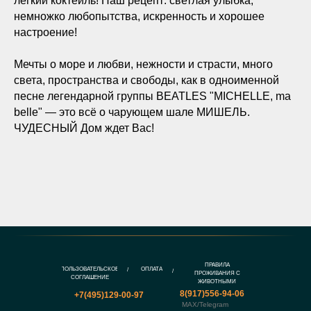
легкий коктейль! Наш рецепт: светлая улыбка,
немножко любопытства, искренность и хорошее
настроение!
Мечты о море и любви, нежности и страсти, много
света, пространства и свободы, как в одноименной
песнe легендарной группы BEATLES "MICHELLE, ma
belle" — это всё о чарующем шале МИШЕЛЬ.
ЧУДЕСНЫЙ Дом ждет Вас!⠀
ПРАВИЛА
ПОЛЬЗОВАТЕЛЬСКОЕ
ОПЛАТА
/
/
ПРОЖИВАНИЯ С
СОГЛАШЕНИЕ
ЖИВОТНЫМИ
8(917)556-94-06
+7(495)129-00-97
MAX/Telegram