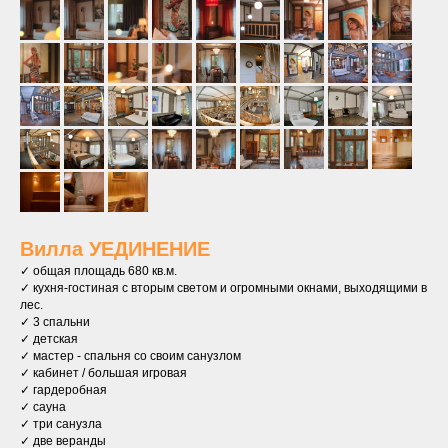
Вилла УЕДИНЕНИЕ
✓ общая площадь 680 кв.м.
✓ кухня-гостиная с вторым светом и огромными окнами, выходящими в
лес.
✓ 3 спальни
✓ детская
✓ мастер - спальня со своим санузлом
✓ кабинет / большая игровая
✓ гардеробная
✓ сауна
✓ три санузла
✓ две веранды