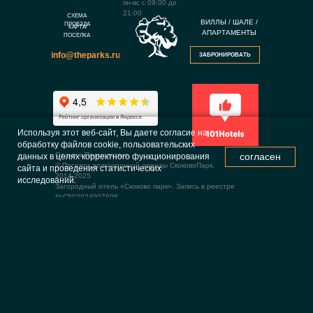
пн-вс с 09:00 до
21:00
СХЕМА
ВИЛЛЫ / ШАЛЕ /
ПРОЕЗДА
КАРТА
АПАРТАМЕНТЫ
ПОСЕЛКА
info@theparks.ru
ЗАБРОНИРОВАТЬ
Используя этот веб-сайт, Вы даете согласие на
обработку файлов cookie, пользовательских
согласен
Отдых в Подмосковье.
данных в целях корректного функционирования
© Поселок долгосрочной аренды СкоковоПарк,
сайта и проведения статистических
2014-2025
исследований.
Загородный отель «Скоково парк». Запись в реестре
№С502024007696.
Официальный сайт. Все права защищены.
143055, Московская обл., г.о. Одинцово, д. Скоково,
76Д
ИНН 504709077766, ОГРНИП 319508100091799