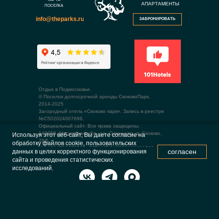
АПАРТАМЕНТЫ
ПОСЕЛКА
info@theparks.ru
ЗАБРОНИРОВАТЬ
Отдых в Подмосковье.
© Поселок долгосрочной аренды СкоковоПарк,
2014-2025
Загородный отель «Скоково парк». Запись в реестре
№С502024007696.
Официальный сайт. Все права защищены.
143055, Московская обл., г.о. Одинцово, д. Скоково,
Используя этот веб-сайт, Вы даете согласие на
76Д
обработку файлов cookie, пользовательских
ИНН 504709077766, ОГРНИП 319508100091799
согласен
данных в целях корректного функционирования
сайта и проведения статистических
исследований.