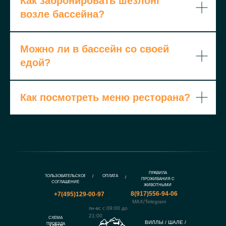
Как забронировать шезлонг
возле бассейна?
Можно ли в бассейн со своей
едой?
Как посмотреть меню ресторана?
ПРАВИЛА
ПОЛЬЗОВАТЕЛЬСКОЕ
ОПЛАТА
/
/
ПРОЖИВАНИЯ С
СОГЛАШЕНИЕ
ЖИВОТНЫМИ
8(917)556-94-06
+7(495)129-00-97
MAX/Telegram
пн-вс с 09:00 до
21:00
СХЕМА
ВИЛЛЫ / ШАЛЕ /
ПРОЕЗДА
КАРТА