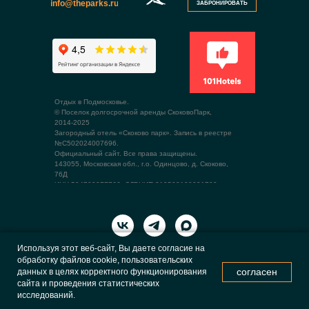
info@theparks.ru
ЗАБРОНИРОВАТЬ
Отдых в Подмосковье.
© Поселок долгосрочной аренды СкоковоПарк,
2014-2025
Загородный отель «Скоково парк». Запись в реестре
№С502024007696.
Официальный сайт. Все права защищены.
143055, Московская обл., г.о. Одинцово, д. Скоково,
76Д
ИНН 504709077766, ОГРНИП 319508100091799
Используя этот веб-сайт, Вы даете согласие на
обработку файлов cookie, пользовательских
согласен
данных в целях корректного функционирования
сайта и проведения статистических
исследований.