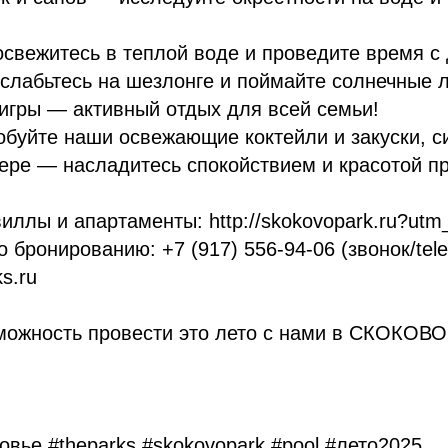
свежитесь в теплой воде и проведите время с 
слабьтесь на шезлонге и поймайте солнечные л
гры — активный отдых для всей семьи!
буйте наши освежающие коктейли и закуски, с
ере — насладитесь спокойствием и красотой п
иллы и апартаменты: http://skokovopark.ru?utm
 бронированию: +7 (917) 556-94-06 (звонок/tele
s.ru
зможность провести это лето с нами в СКОКОВ
вье #theparks #skokovopark #pool #лето2025