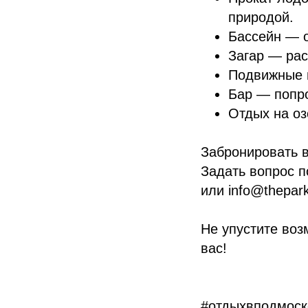
природой.
Бассейн — о
Загар — рас
Подвижные и
Бар — попро
Отдых на оз
Забронировать в
Задать вопрос по
или info@thepark
Не упустите во
вас!
#отдыхвподмоско