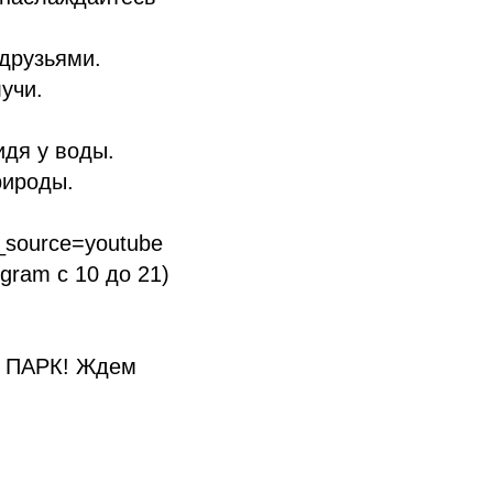
друзьями.
учи.
идя у воды.
рироды.
_source=youtube
gram с 10 до 21)
О ПАРК! Ждем