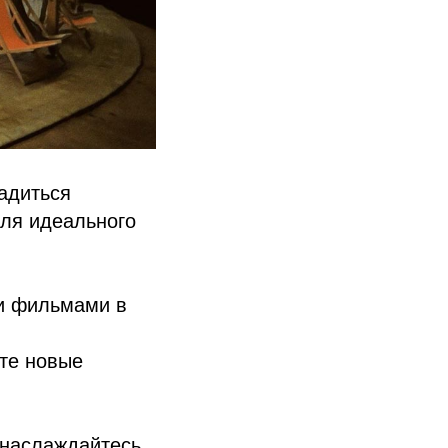
адиться
для идеального
и фильмами в
те новые
 наслаждайтесь