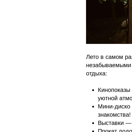
Лето в самом ра
незабываемыми 
отдыха:
Кинопоказы
уютной атм
Мини-диско 
знакомства!
Выставки — 
Прокат лодо